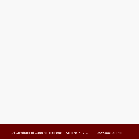
Cri Comitato di Gassino Torinese – Sciolze P.I. / C. F. 11053680010 | Pec: