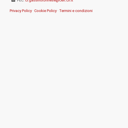
PEC:
cl.gassinotorinese@cert.cri.it
Privacy Policy
·
Cookie Policy
·
Termini e condizioni